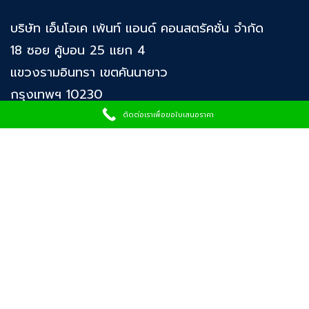
บริษัท เอ็นโอเค เพ้นท์ แอนด์ คอนสตรัคชั่น จำกัด
18 ซอย คู้บอน 25 แยก 4
แขวงรามอินทรา เขตคันนายาว
กรุงเทพฯ 10230
ติดต่อเราเพื่อขอใบเสนอราคา
โทร : 02 519 0440
เวลา : 8.00 - 17.00 น. (Mon-Sat)
อีเมล : contact@nokpaint.com
บริษัท เอ็นโอเค เพ้นท์ แอนด์ คอนสตรัคชั่น จำกัด
บริการ
รับสร้างปั๊มน้ำมัน
ครบ
วงจร ปั๊มน้ำมันขนาดกลาง ปั๊มน้ำมันขนาดใหญ่ รวมทั้งงานโครงสร้าง งานระบบ
ตู้จ่ายน้ำมัน
ก่อสร้างปั๊มน้ำมันแบบครบวงจร